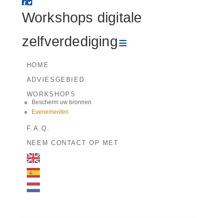
Workshops
Workshops digitale
digitale
Navigatie
zelfverdediging
zelfverdediging
HOME
ADVIESGEBIED
WORKSHOPS
Bescherm uw bronnen
Evenementen
F.A.Q.
NEEM CONTACT OP MET