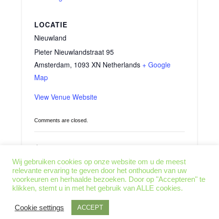
LOCATIE
Nieuwland
Pieter Nieuwlandstraat 95
Amsterdam
,
1093 XN
Netherlands
+ Google
Map
View Venue Website
Comments are closed.
SmartPhone, een
Inspirerend Activisme: Sí se
puede. Siete días en PAH
grote broer die je
Wij gebruiken cookies op onze website om u de meest
Barcelona
voorspelt
relevante ervaring te geven door het onthouden van uw
voorkeuren en herhaalde bezoeken. Door op "Accepteren" te
klikken, stemt u in met het gebruik van ALLE cookies.
Cookie settings
ACCEPT