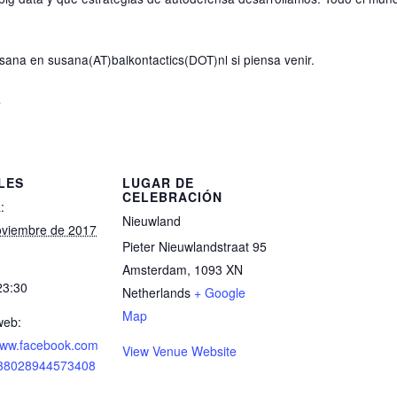
usana en susana(AT)balkontactics(DOT)nl si piensa venir.
s
LES
LUGAR DE
CELEBRACIÓN
:
Nieuwland
oviembre de 2017
Pieter Nieuwlandstraat 95
Amsterdam
,
1093 XN
23:30
Netherlands
+ Google
Map
web:
/www.facebook.com
View Venue Website
/38028944573408