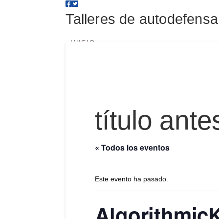
Talleres
Talleres de autodefensa 
de
INICIO
ÁREA DE CONSULTORÍA
TALLERES
autodefens
Protege tus fuentes
Eventos
digital
título ante
PREGUNTAS FRECUENTES
CONTACTE CON
« Todos los eventos
Este evento ha pasado.
Algorithmic