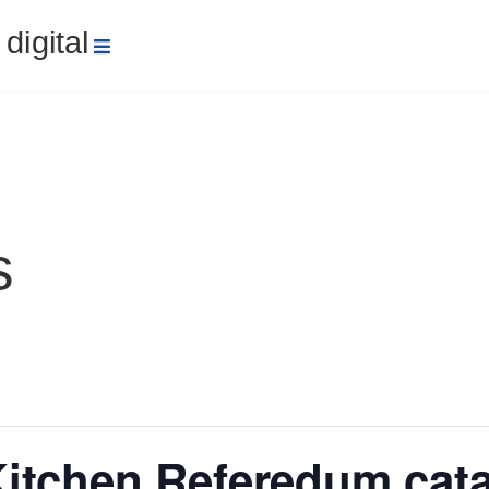
Navegación
digital
a
s
Kitchen Referedum cat