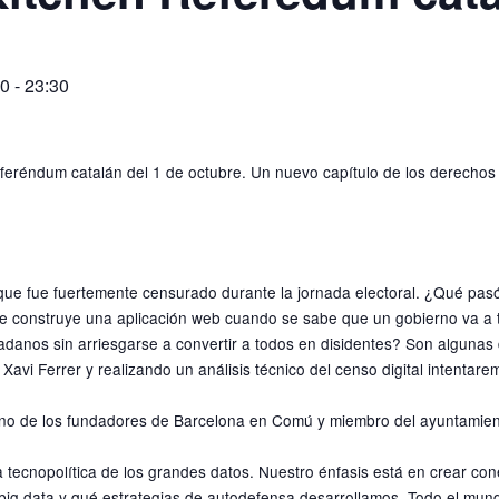
00
-
23:30
feréndum catalán del 1 de octubre. Un nuevo capítulo de los derechos 
 que fue fuertemente censurado durante la jornada electoral. ¿Qué pas
e construye una aplicación web cuando se sabe que un gobierno va a
danos sin arriesgarse a convertir a todos en disidentes? Son algunas
 Xavi Ferrer y realizando un análisis técnico del censo digital intenta
 uno de los fundadores de Barcelona en Comú y miembro del ayuntamient
a tecnopolítica de los grandes datos. Nuestro énfasis está en crear co
big data y qué estrategias de autodefensa desarrollamos. Todo el mun