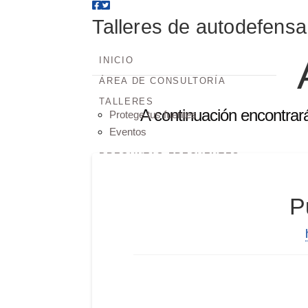
Talleres
Talleres de autodefensa 
de
INICIO
ÁREA DE CONSULTORÍA
TALLERES
autodefens
A continuación encontrar
Protege tus fuentes
Eventos
digital
PREGUNTAS FRECUENTES
CONTACTE CON
P