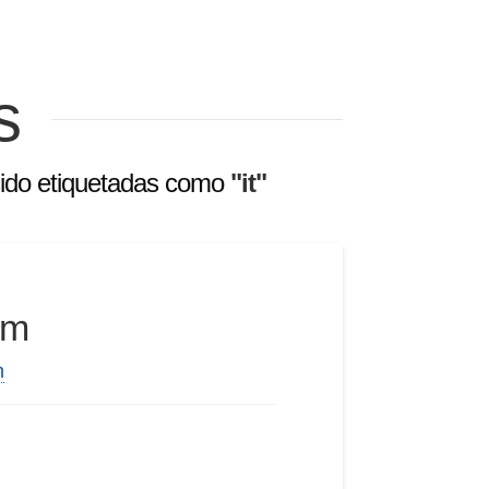
s
 sido etiquetadas como
"it"
am
m